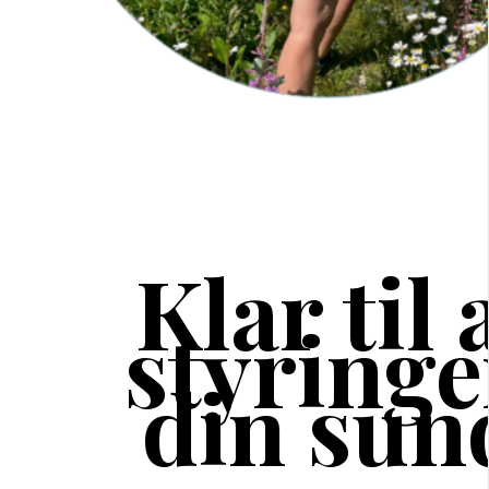
Klar til 
styringe
din sun