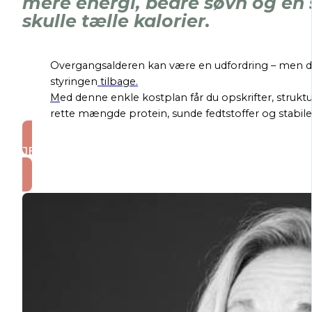
mere energi, bedre søvn og en 
skulle tælle kalorier.
Overgangsalderen kan være en udfordring – men de
styringen
tilbage.
M
e
d denne enkle kostplan får du opskrifter, struktu
rette mængde protein, sunde fedtstoffer og stabile
JEG ER KLAR!
Send mig kostplanen.