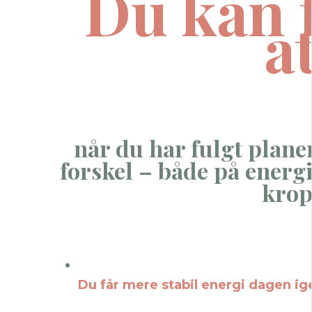
Du kan 
at
når du har fulgt plane
forskel – både på energi
kro
Du får mere stabil energi dagen i