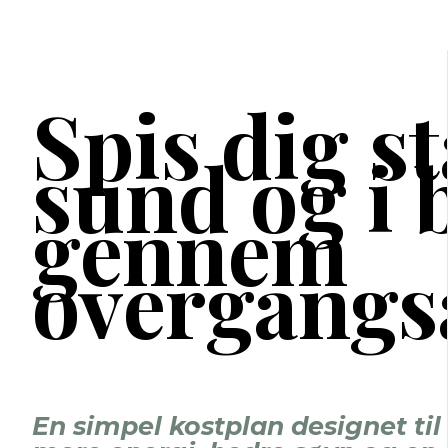
Spis dig s
sund og i 
gennem
overgangs
En simpel kostplan designet til 