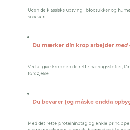
Uden de klassiske udsving i blodsukker og humør
snackeri.
Du mærker din krop arbejder
med
Ved at give kroppen de rette næringsstoffer, få
fordøjelse.
Du bevarer (og måske endda opby
Med det rette proteinindtag og enkle princippe
overgangsalderen, sikrer du byggesten til dine 