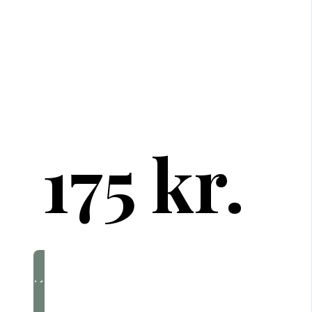
Min simple kostplan er designet til at hjælpe dig 
– med struktur, protein og energi nok til din hve
175 kr.
Køb nu og kom i gang med det s