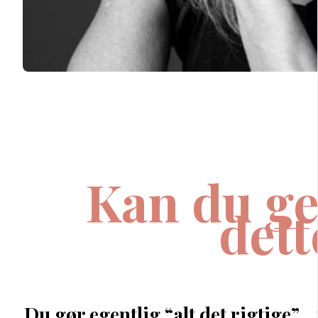
Kan du g
dett
Du gør egentlig “alt det rigtige”…