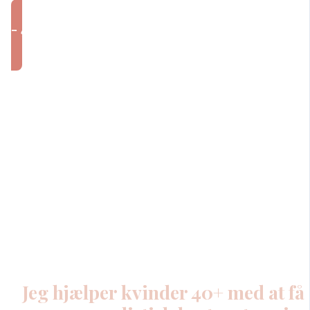
JA TAK- send mig kostplanen
Hej! Jeg hed
Hornemann
Jeg hjælper kvinder 40+ med at få 