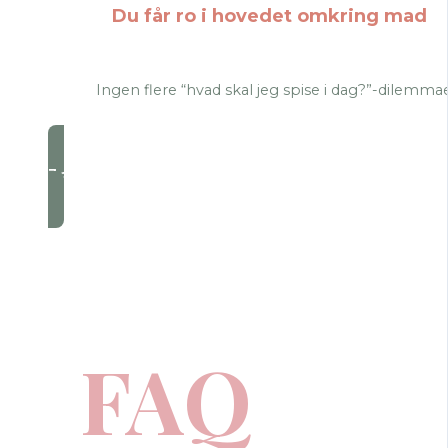
Du får ro i hovedet omkring mad
Ingen flere “hvad skal jeg spise i dag?”-dilemmae
Ja tak - lad mig komme igang
FAQ