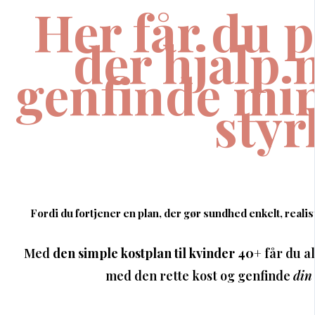
Her får du p
der hjalp m
genfinde min
styr
Fordi du fortjener en plan, der gør sundhed enkelt, realis
Med
den simple kostplan til kvinder 40+
får du al
med den rette kost og genfinde
din